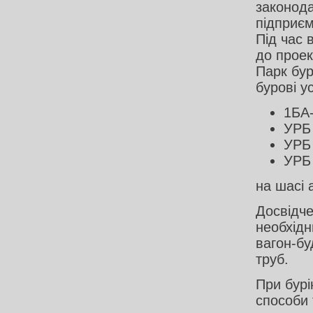
законода
підприєм
Під час 
до проек
Парк бур
бурові у
1БА
УРБ
УРБ 
УРБ
на шасі
Досвідче
необхідн
вагон-бу
труб.
При бурі
способи 