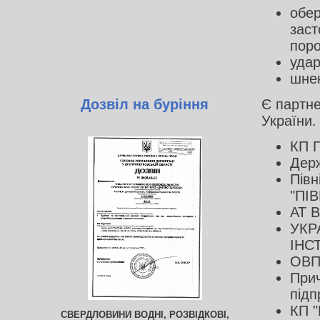
обер
заст
поро
удар
шнек
Дозвіл на буріння
Є партне
України.
КП П
Держ
Півн
"ПІ
АТ 
УКР
ІНС
ОВП
Прич
підп
КП "
СВЕРДЛОВИНИ ВОДНІ, РОЗВІДКОВІ,