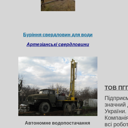
Буріння свердловин для води
Артезіанські свердловини
ТОВ ПГ
Підприєм
значний 
України
Компанія
Автономне водопостачання
всі робо